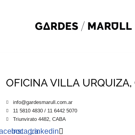
Skip
to
content
OFICINA VILLA URQUIZA,
info@gardesmarull.com.ar
11 5810 4830 / 11 6442 5070
Triunvirato 4482, CABA
acebook
Instagram
Linkedin